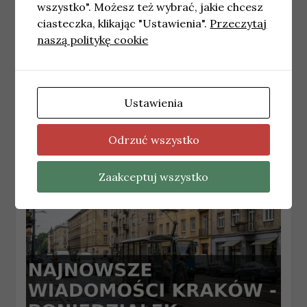
wszystko". Możesz też wybrać, jakie chcesz
ciasteczka, klikając "Ustawienia".
Przeczytaj
naszą politykę cookie
KRAKÓW
Ustawienia
Najnowsze wiadomości Kraków –
Wtorek 28.07.2026
Odrzuć wszystko
28 lipca, 2026
wiadomosci
Zaakceptuj wszystko