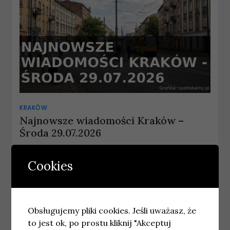
KRAKÓW
Najnowsze wiadomości Kraków –
Środa 29.07.2026
29 lipca, 2026
wiadomosci
Cookies
Obsługujemy pliki cookies. Jeśli uważasz, że
to jest ok, po prostu kliknij "Akceptuj