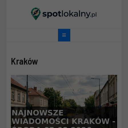
Skip
to
content
spotlokalny.pl
Kraków