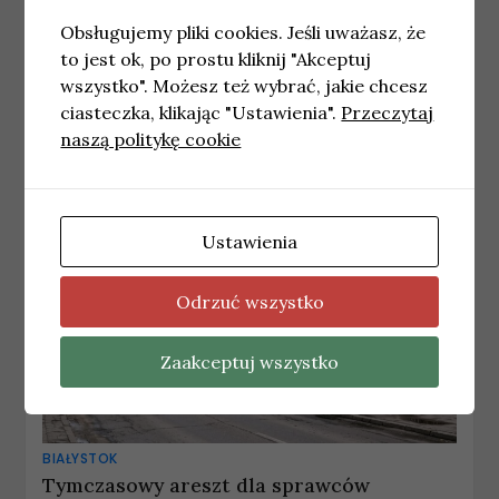
Skuteczna interwencja policjantów po
Obsługujemy pliki cookies. Jeśli uważasz, że
służbie. 39-latek aresztowany za serię
to jest ok, po prostu kliknij "Akceptuj
przestępstw
wszystko". Możesz też wybrać, jakie chcesz
15 czerwca, 2026
wiadomosci
ciasteczka, klikając "Ustawienia".
Przeczytaj
naszą politykę cookie
Ustawienia
Odrzuć wszystko
Zaakceptuj wszystko
BIAŁYSTOK
Tymczasowy areszt dla sprawców