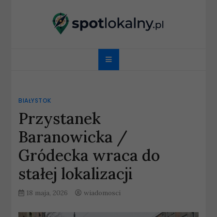
Skip
to
content
spotlokalny.pl
BIAŁYSTOK
Przystanek
Baranowicka /
Gródecka wraca do
stałej lokalizacji
18 maja, 2026
wiadomosci