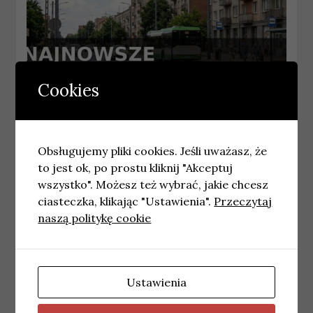
Cookies
BIAŁYSTOK
Najnowsze wiadomości Białystok –
Obsługujemy pliki cookies. Jeśli uważasz, że
Czwartek 06.08.2026
to jest ok, po prostu kliknij "Akceptuj
6 sierpnia, 2026
wiadomosci
wszystko". Możesz też wybrać, jakie chcesz
ciasteczka, klikając "Ustawienia".
Przeczytaj
naszą politykę cookie
Ustawienia