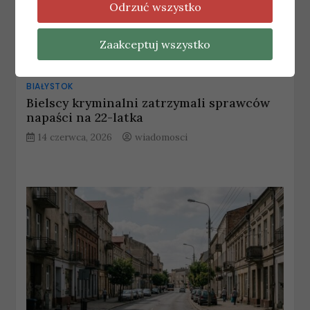
Odrzuć wszystko
Zaakceptuj wszystko
BIAŁYSTOK
Bielscy kryminalni zatrzymali sprawców
napaści na 22-latka
14 czerwca, 2026
wiadomosci