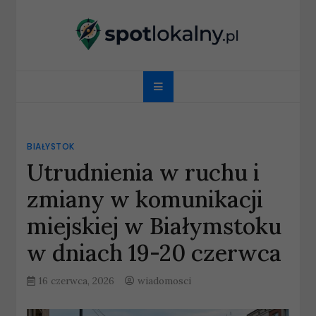
Skip
to
content
spotlokalny.pl
BIAŁYSTOK
Utrudnienia w ruchu i
zmiany w komunikacji
miejskiej w Białymstoku
w dniach 19-20 czerwca
16 czerwca, 2026
wiadomosci