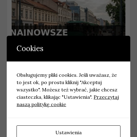
Cookies
BIELSKO-BIAŁA
Najnowsze wiadomości Bielsko-Biała –
Obsługujemy pliki cookies. Jeśli uważasz, że
Piątek 31.07.2026
to jest ok, po prostu kliknij "Akceptuj
31 lipca, 2026
wiadomosci
wszystko". Możesz też wybrać, jakie chcesz
ciasteczka, klikając "Ustawienia".
Przeczytaj
naszą politykę cookie
Ustawienia