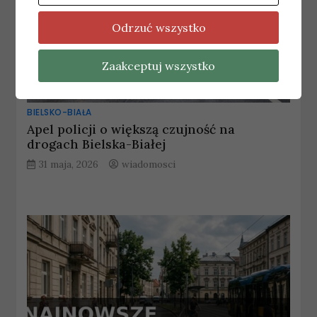
Odrzuć wszystko
Zaakceptuj wszystko
BIELSKO-BIAŁA
Apel policji o większą czujność na
drogach Bielska-Białej
31 maja, 2026
wiadomosci