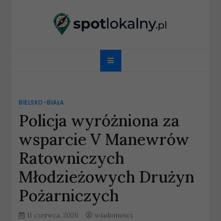
Skip
to
content
spotlokalny.pl
BIELSKO-BIAŁA
Policja wyróżniona za
wsparcie V Manewrów
Ratowniczych
Młodzieżowych Drużyn
Pożarniczych
11 czerwca, 2026
wiadomosci