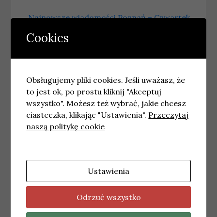
←
Najnowsze wiadomości Poznań – Czwartek
09.07.2026
Cookies
Najnowsze wiadomości Wrocław – Czwartek
09.07.2026
→
Obsługujemy pliki cookies. Jeśli uważasz, że
to jest ok, po prostu kliknij "Akceptuj
Podobne wpisy
wszystko". Możesz też wybrać, jakie chcesz
ciasteczka, klikając "Ustawienia".
Przeczytaj
naszą politykę cookie
Ustawienia
Odrzuć wszystko