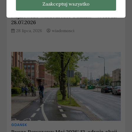
Zaakceptuj wszystko
GDAŃSK
Najnowsze wiadomości Gdańsk – Wtorek
28.07.2026
28 lipca, 2026
wiadomosci
GDAŃSK
Rusza Rowerowy Maj 2026: 12. edycja akcji