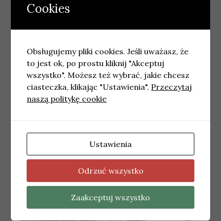
Cookies
Obsługujemy pliki cookies. Jeśli uważasz, że
to jest ok, po prostu kliknij "Akceptuj
wszystko". Możesz też wybrać, jakie chcesz
ciasteczka, klikając "Ustawienia".
Przeczytaj
naszą politykę cookie
GDAŃSK
Najnowsze wiadomości Gdańsk – Sobota
18.07.2026
Ustawienia
18 lipca, 2026
wiadomosci
Odrzuć wszystko
Zaakceptuj wszystko