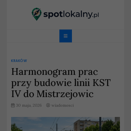
Skip
to
content
spotlokalny.pl
KRAKÓW
Harmonogram prac
przy budowie linii KST
IV do Mistrzejowic
30 maja, 2026
wiadomosci