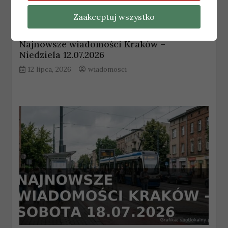
Zaakceptuj wszystko
KRAKÓW
Najnowsze wiadomości Kraków –
Niedziela 12.07.2026
12 lipca, 2026
wiadomosci