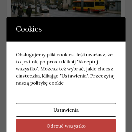
Cookies
KRAKÓW
Kraków rozpoczyna fazę realizacyjną
budowy metra
Obsługujemy pliki cookies. Jeśli uważasz, że
26 kwietnia, 2026
wiadomosci
to jest ok, po prostu kliknij "Akceptuj
wszystko". Możesz też wybrać, jakie chcesz
ciasteczka, klikając "Ustawienia".
Przeczytaj
naszą politykę cookie
Ustawienia
Odrzuć wszystko