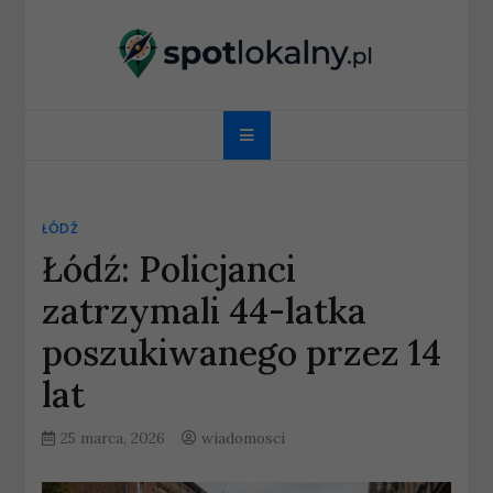
Skip
to
content
spotlokalny.pl
ŁÓDŹ
Łódź: Policjanci
zatrzymali 44-latka
poszukiwanego przez 14
lat
25 marca, 2026
wiadomosci