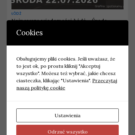
ŁÓDŹ
Najnowsze wiadomości Łódź – Środa
22.07.2026
Cookies
22 lipca, 2026
wiadomosci
Obsługujemy pliki cookies. Jeśli uważasz, że
to jest ok, po prostu kliknij "Akceptuj
wszystko". Możesz też wybrać, jakie chcesz
ciasteczka, klikając "Ustawienia".
Przeczytaj
naszą politykę cookie
Ustawienia
Odrzuć wszystko
ŁÓDŹ