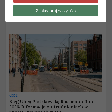
Plan remontów dróg i torowisk w Łodzi
na okres wakacyjny
Zaakceptuj wszystko
28 maja, 2026
wiadomosci
ŁÓDŹ
Bieg Ulicą Piotrkowską Rossmann Run
2026: Informacje o utrudnieniach w