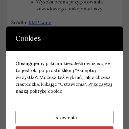
Wysoka ocena przygotowania
zawodowego funkcjonariuszy.
Źródło:
KMP Lodz
Brak danych o
Cookies
wydarzeniach
Źródło nie posiada treści informacyjnej.
Obsługujemy pliki cookies. Jeśli uważasz, że
to jest ok, po prostu kliknij "Akceptuj
Brak informacji.
wszystko". Możesz też wybrać, jakie chcesz
ciasteczka, klikając "Ustawienia".
Przeczytaj
Źródło:
KM PSP Lodz
naszą politykę cookie
Brak danych o
wydarzeniach
Ustawienia
Źródło nie posiada treści informacyjnej.