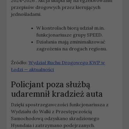
2024-2026”. Akcja skupia się na egzekwowaniu
przepisów drogowych przez kierujących
jednośladami.
W kontrolach biorą udział m.in.
funkcjonariusze grupy SPEED.
Działania mają zminimalizować
zagrożenia na drogach regionu.
Źródło:
Wydział Ruchu Drogowego KWP w
Łodzi — aktualności
Policjant poza służbą
udaremnił kradzież auta
Dzięki spostrzegawczości funkcjonariusza z
Wydziału do Walki z Przestępczością
Samochodową odzyskano skradzionego
Hyundaia i zatrzymano podejrzanych.