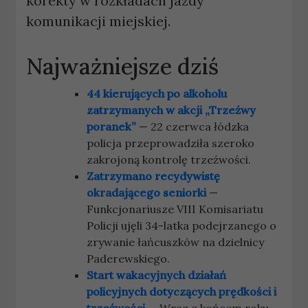
korekty w rozkładach jazdy
komunikacji miejskiej.
Najważniejsze dziś
44 kierujących po alkoholu
zatrzymanych w akcji „Trzeźwy
poranek”
— 22 czerwca łódzka
policja przeprowadziła szeroko
zakrojoną kontrolę trzeźwości.
Zatrzymano recydywistę
okradającego seniorki
—
Funkcjonariusze VIII Komisariatu
Policji ujęli 34-latka podejrzanego o
zrywanie łańcuszków na dzielnicy
Paderewskiego.
Start wakacyjnych działań
policyjnych dotyczących prędkości i