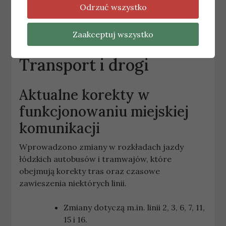
Odrzuć wszystko
Brak informacji.
Źródło:
KM PSP Lodz
Zaakceptuj wszystko
Transport i drogi
Aktualne korekty w
funkcjonowaniu miejskiej
komunikacji
Wprowadzono zmiany w rozkładach jazdy
łódzkich autobusów i tramwajów, które
obejmują korekty tras oraz czasowe
zawieszenia niektórych linii.
Zmiany dotyczą m.in. linii 2, 3, 6, 7, 11,
15 i 16.