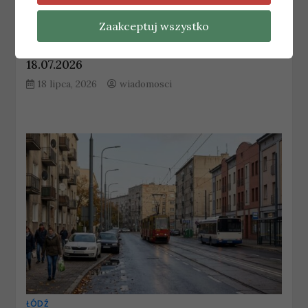
Zaakceptuj wszystko
ŁÓDŹ
Najnowsze wiadomości Łódź – Sobota
18.07.2026
18 lipca, 2026
wiadomosci
ŁÓDŹ