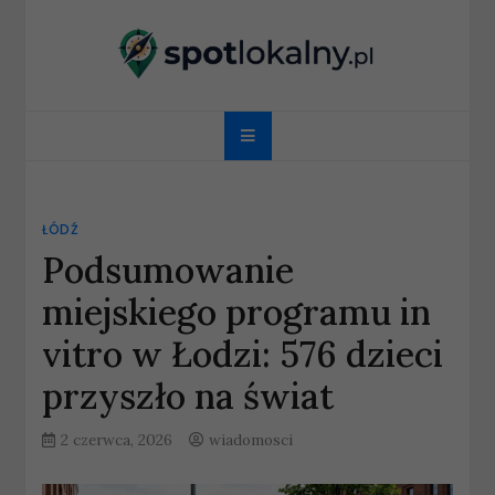
Skip
to
content
spotlokalny.pl
ŁÓDŹ
Podsumowanie
miejskiego programu in
vitro w Łodzi: 576 dzieci
przyszło na świat
2 czerwca, 2026
wiadomosci