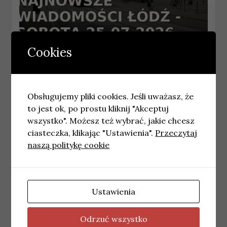
Cookies
ŁÓDŹ
Najnowsze wiadomości Łódź – Sobota
25.07.2026
25 lipca, 2026
wiadomosci
Obsługujemy pliki cookies. Jeśli uważasz, że
to jest ok, po prostu kliknij "Akceptuj
wszystko". Możesz też wybrać, jakie chcesz
ciasteczka, klikając "Ustawienia".
Przeczytaj
naszą politykę cookie
Ustawienia
Odrzuć wszystko