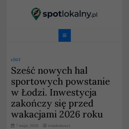
Skip
to
content
spotlokalny.pl
ŁÓDŹ
Sześć nowych hal
sportowych powstanie
w Łodzi. Inwestycja
zakończy się przed
wakacjami 2026 roku
7 maja, 2026
wiadomosci