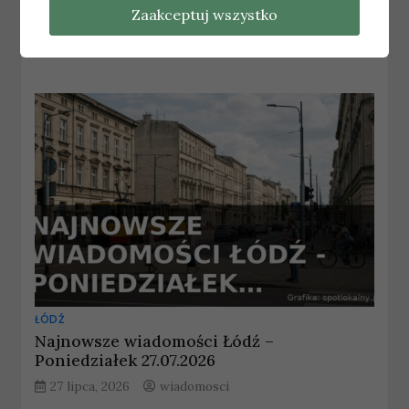
generacji
Zaakceptuj wszystko
14 kwietnia, 2026
wiadomosci
ŁÓDŹ
Najnowsze wiadomości Łódź –
Poniedziałek 27.07.2026
27 lipca, 2026
wiadomosci