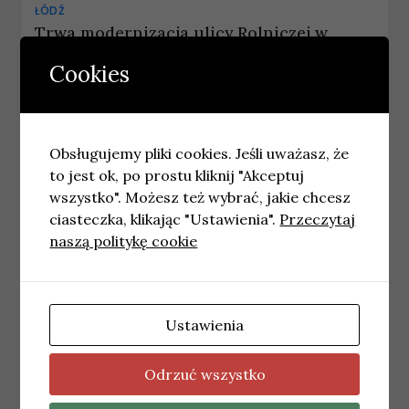
ŁÓDŹ
Trwa modernizacja ulicy Rolniczej w
Łodzi
Cookies
10 czerwca, 2026
wiadomosci
Obsługujemy pliki cookies. Jeśli uważasz, że
to jest ok, po prostu kliknij "Akceptuj
wszystko". Możesz też wybrać, jakie chcesz
ciasteczka, klikając "Ustawienia".
Przeczytaj
naszą politykę cookie
Ustawienia
ŁÓDŹ
Odrzuć wszystko
W Łodzi powstaje centrum danych nowej