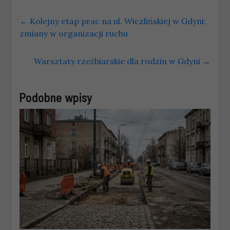
←
Kolejny etap prac na ul. Wiczlińskiej w Gdyni:
zmiany w organizacji ruchu
Warsztaty rzeźbiarskie dla rodzin w Gdyni
→
Podobne wpisy