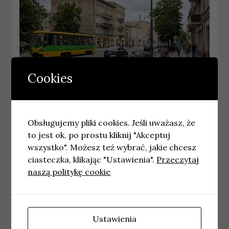
Cookies
POZNAŃ
Poznań udostępnia narzędzie do
Obsługujemy pliki cookies. Jeśli uważasz, że
monitorowania zmian klimatu
to jest ok, po prostu kliknij "Akceptuj
4 kwietnia, 2026
wiadomosci
wszystko". Możesz też wybrać, jakie chcesz
ciasteczka, klikając "Ustawienia".
Przeczytaj
naszą politykę cookie
Ustawienia