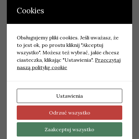
Cookies
Obsługujemy pliki cookies. Jeśli uważasz, że
to jest ok, po prostu kliknij "Akceptuj
wszystko". Możesz też wybrać, jakie chcesz
ciasteczka, klikając "Ustawienia".
Przeczytaj
naszą politykę cookie
Ustawienia
POZNAŃ
Nowy rozkład jazdy autobusów dla
Głuszyny, Starołęki i Minikowa
Odrzuć wszystko
15 kwietnia, 2026
wiadomosci
Zaakceptuj wszystko