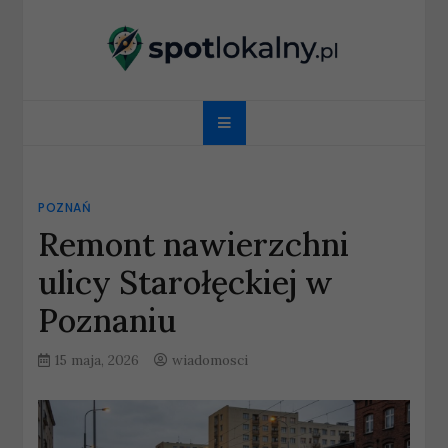
Skip
to
content
spotlokalny.pl
POZNAŃ
Remont nawierzchni
ulicy Starołęckiej w
Poznaniu
15 maja, 2026
wiadomosci