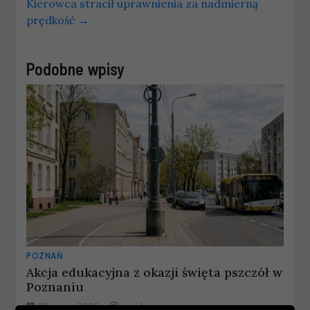
Kierowca stracił uprawnienia za nadmierną
prędkość
→
Podobne wpisy
POZNAŃ
Akcja edukacyjna z okazji święta pszczół w
Poznaniu
20 maja, 2026
wiadomosci