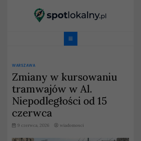
Skip
to
content
spotlokalny.pl
WARSZAWA
Zmiany w kursowaniu
tramwajów w Al.
Niepodległości od 15
czerwca
9 czerwca, 2026
wiadomosci