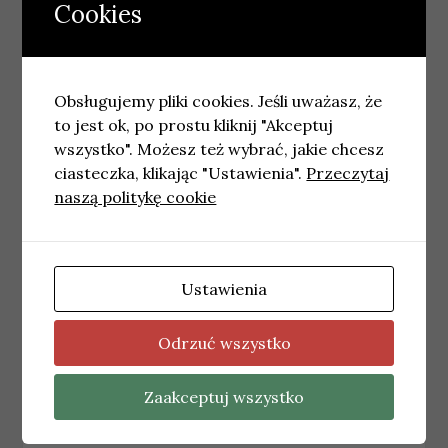
Cookies
Obsługujemy pliki cookies. Jeśli uważasz, że
to jest ok, po prostu kliknij "Akceptuj
wszystko". Możesz też wybrać, jakie chcesz
ciasteczka, klikając "Ustawienia".
Przeczytaj
naszą politykę cookie
Ustawienia
WARSZAWA
Najnowsze wiadomości Warszawa –
Odrzuć wszystko
Czwartek 09.07.2026
9 lipca, 2026
wiadomosci
Zaakceptuj wszystko