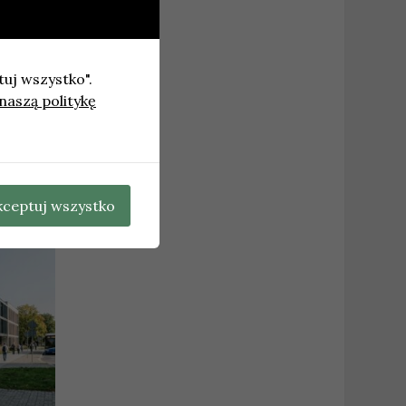
tuj wszystko".
naszą politykę
olizji
→
kceptuj wszystko