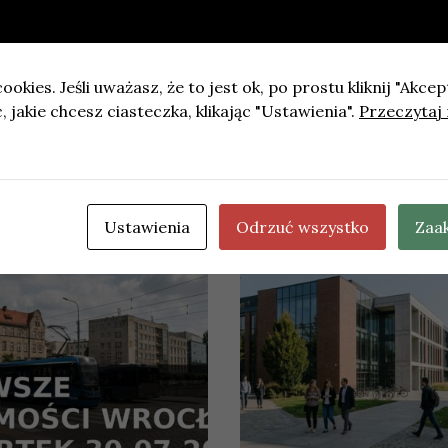
kres wakacyjny
ookies. Jeśli uważasz, że to jest ok, po prostu kliknij "Akcep
 jakie chcesz ciasteczka, klikając "Ustawienia".
Przeczytaj 
: nowa funkcja w aplikacji mObywatel ułatwiająca obsługę k
Ustawienia
Odrzuć wszystko
Zaa