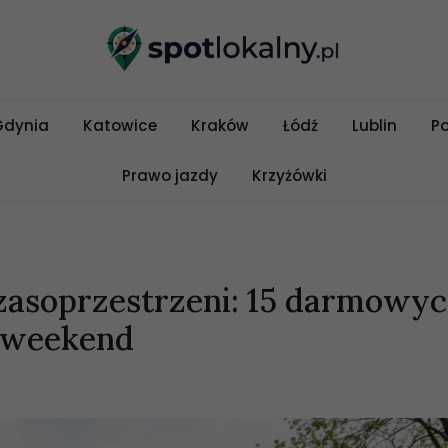
Gdynia
Katowice
Kraków
Łódź
Lublin
P
Prawo jazdy
Krzyżówki
zasoprzestrzeni: 15 darmowy
y weekend