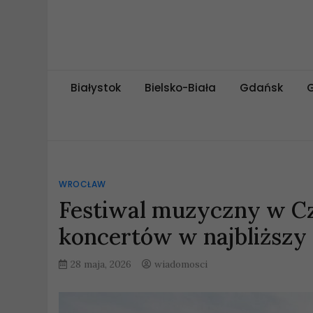
Skip
to
content
spotlokalny.pl
Białystok
Bielsko-Biała
Gdańsk
WROCŁAW
Festiwal muzyczny w C
koncertów w najbliższ
28 maja, 2026
wiadomosci