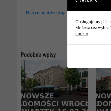
Cookies
←
Plan remontów dróg i torowisk w Łodzi na o
Obsługujemy pliki c
Możesz też wybrać,
mStłuczka
cookie
Podobne wpisy