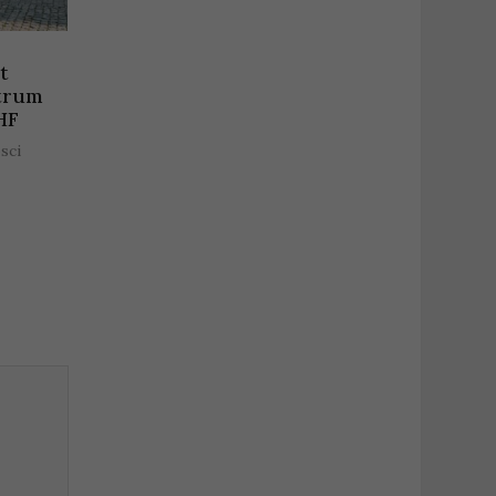
t
trum
HF
sci