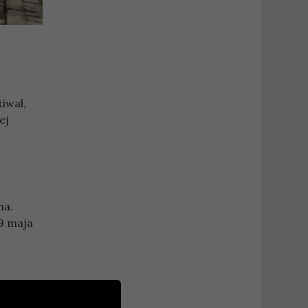
iwal,
ej
na.
9 maja