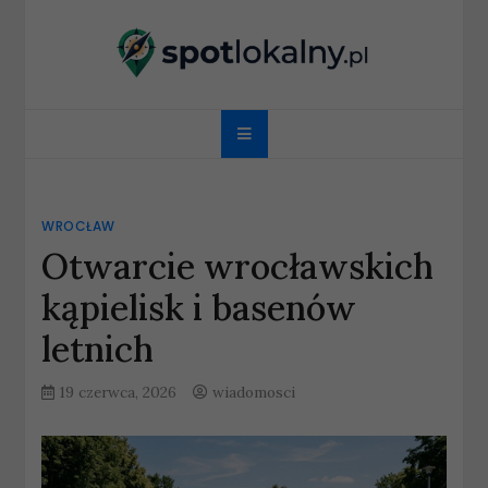
Skip
to
content
spotlokalny.pl
WROCŁAW
Otwarcie wrocławskich
kąpielisk i basenów
letnich
19 czerwca, 2026
wiadomosci