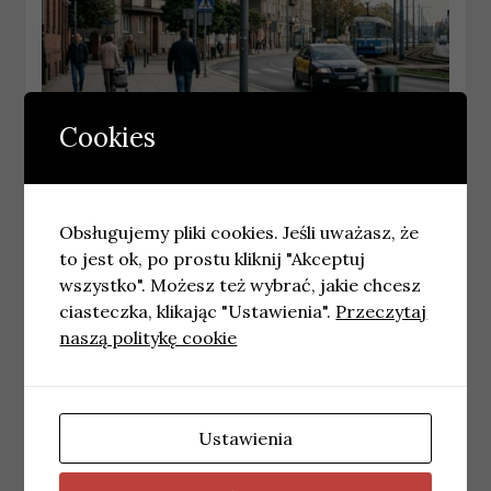
Cookies
WROCŁAW
Podsumowanie akcji „Łatwoganga” –
rozmowa z prof. Krzysztofem Kałwakiem
Obsługujemy pliki cookies. Jeśli uważasz, że
1 maja, 2026
wiadomosci
to jest ok, po prostu kliknij "Akceptuj
wszystko". Możesz też wybrać, jakie chcesz
ciasteczka, klikając "Ustawienia".
Przeczytaj
naszą politykę cookie
Ustawienia