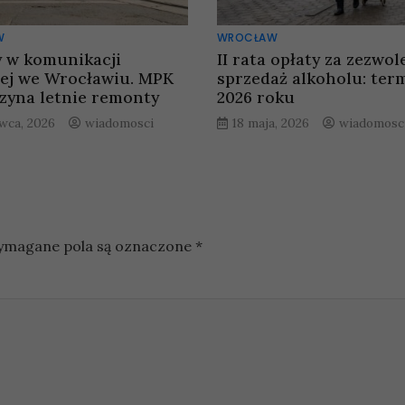
W
WROCŁAW
 w komunikacji
II rata opłaty za zezwol
iej we Wrocławiu. MPK
sprzedaż alkoholu: ter
zyna letnie remonty
2026 roku
rwca, 2026
wiadomosci
18 maja, 2026
wiadomosc
magane pola są oznaczone
*