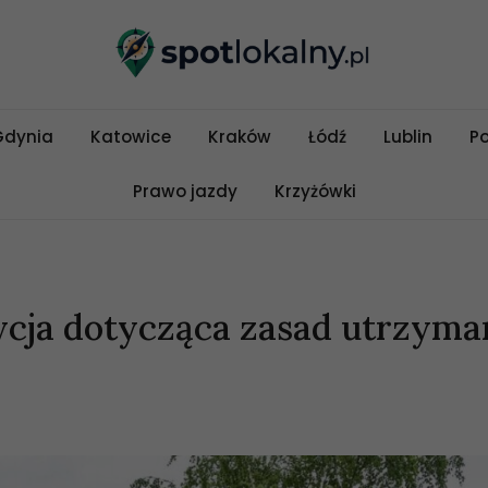
Gdynia
Katowice
Kraków
Łódź
Lublin
P
Prawo jazdy
Krzyżówki
cja dotycząca zasad utrzyma