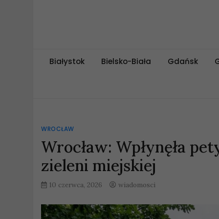
Skip
to
content
spotlokalny.pl
Białystok
Bielsko-Biała
Gdańsk
WROCŁAW
Wrocław: Wpłynęła pety
zieleni miejskiej
10 czerwca, 2026
wiadomosci