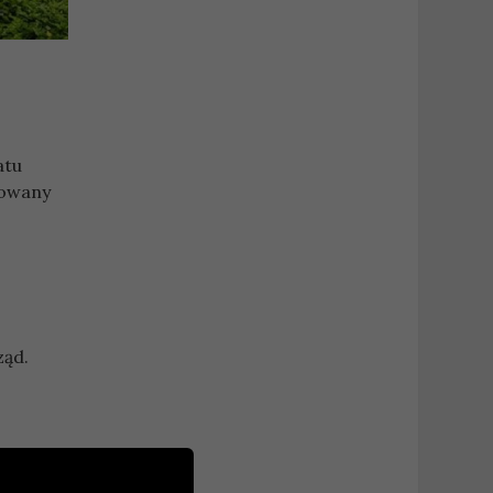
atu
rowany
ząd.