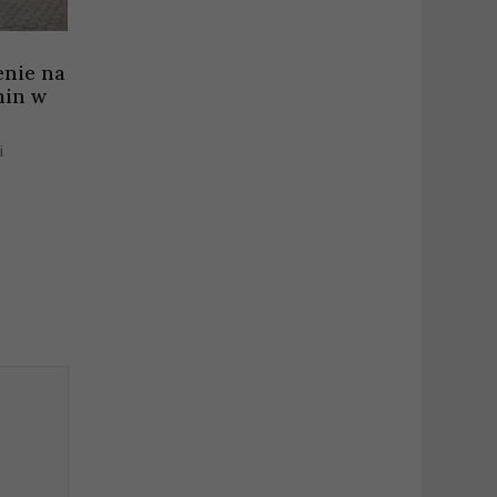
enie na
min w
i