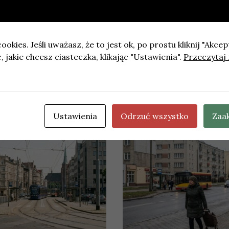
chomienie komunikacji zastępczej T10 w Gdańsku
ookies. Jeśli uważasz, że to jest ok, po prostu kliknij "Akcep
 jakie chcesz ciasteczka, klikając "Ustawienia".
Przeczytaj 
u na ul. Słonecznej w Gdyni z powodu awarii sieci wodoci
Ustawienia
Odrzuć wszystko
Zaa