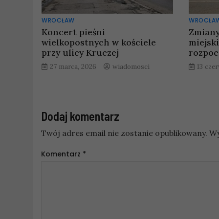
WROCŁAW
WROCŁA
Koncert pieśni
Zmiany
wielkopostnych w kościele
miejsk
przy ulicy Kruczej
rozpoc
27 marca, 2026
wiadomosci
13 cze
Dodaj komentarz
Twój adres email nie zostanie opublikowany.
Wy
Komentarz
*