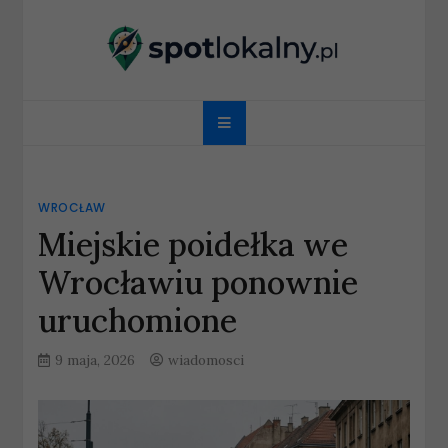
Skip
to
content
spotlokalny.pl
WROCŁAW
Miejskie poidełka we
Wrocławiu ponownie
uruchomione
9 maja, 2026
wiadomosci