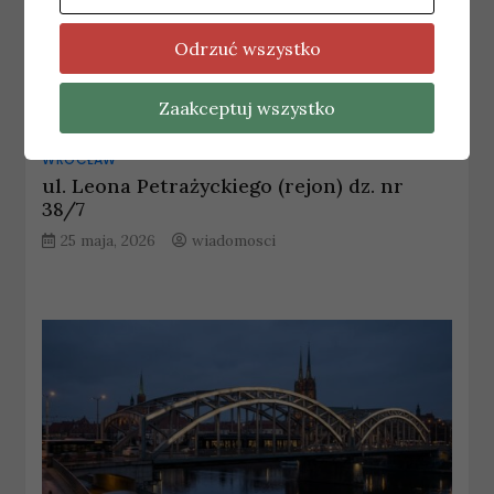
Odrzuć wszystko
Zaakceptuj wszystko
WROCŁAW
ul. Leona Petrażyckiego (rejon) dz. nr
38/7
25 maja, 2026
wiadomosci