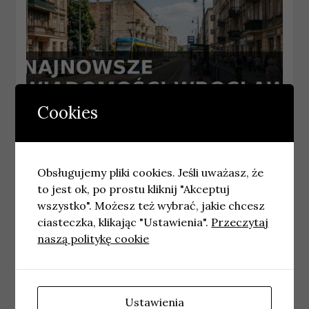
Cookies
WROCŁAW
Najnowsze wiadomości Wrocław –
Poniedziałek 03.08.2026
Obsługujemy pliki cookies. Jeśli uważasz, że
to jest ok, po prostu kliknij "Akceptuj
3 sierpnia, 2026
wiadomosci
wszystko". Możesz też wybrać, jakie chcesz
ciasteczka, klikając "Ustawienia".
Przeczytaj
naszą politykę cookie
Ustawienia