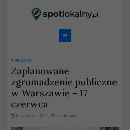
Skip
to
content
spotlokalny.pl
WARSZAWA
Zaplanowane
zgromadzenie publiczne
w Warszawie – 17
czerwca
15 czerwca, 2026
wiadomosci