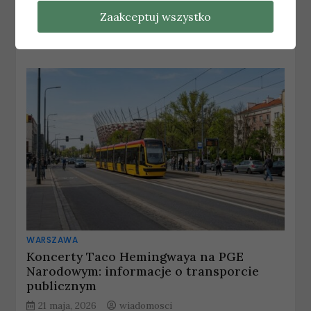
Zaakceptuj wszystko
14 lipca, 2026
wiadomosci
WARSZAWA
Koncerty Taco Hemingwaya na PGE
Narodowym: informacje o transporcie
publicznym
21 maja, 2026
wiadomosci