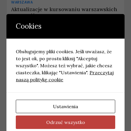
WARSZAWA
Aktualizacje w kursowaniu warszawskich
tramwajów
18 maja, 2026
wiadomosci
Cookies
Obsługujemy pliki cookies. Jeśli uważasz, że
to jest ok, po prostu kliknij "Akceptuj
wszystko". Możesz też wybrać, jakie chcesz
ciasteczka, klikając "Ustawienia".
Przeczytaj
naszą politykę cookie
Ustawienia
WARSZAWA
Odrzuć wszystko
Najnowsze wiadomości Warszawa –
Wtorek 14.07.2026