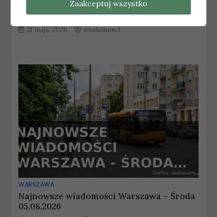
Zaakceptuj wszystko
Narodowym: informacje o transporcie
publicznym
21 maja, 2026
wiadomosci
WARSZAWA
Najnowsze wiadomości Warszawa – Środa
05.08.2026