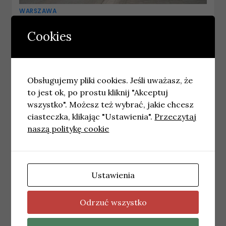
WARSZAWA
Obchody Dnia Dziecka w pobliżu
Kancelarii Premiera 31 maja
Cookies
28 maja, 2026
wiadomosci
Obsługujemy pliki cookies. Jeśli uważasz, że
to jest ok, po prostu kliknij "Akceptuj
wszystko". Możesz też wybrać, jakie chcesz
ciasteczka, klikając "Ustawienia".
Przeczytaj
naszą politykę cookie
Ustawienia
Odrzuć wszystko
WARSZAWA
Koncerty Taco Hemingwaya na PGE