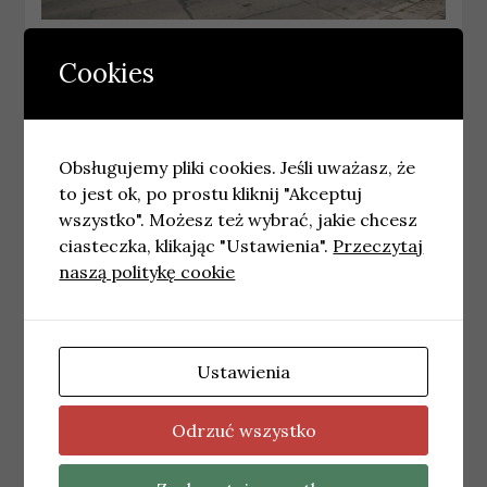
WROCŁAW
Koncert organowy w parafii Świętej
Cookies
Rodziny na Sępolnie
24 maja, 2026
wiadomosci
Obsługujemy pliki cookies. Jeśli uważasz, że
to jest ok, po prostu kliknij "Akceptuj
wszystko". Możesz też wybrać, jakie chcesz
ciasteczka, klikając "Ustawienia".
Przeczytaj
naszą politykę cookie
Ustawienia
Odrzuć wszystko
WROCŁAW