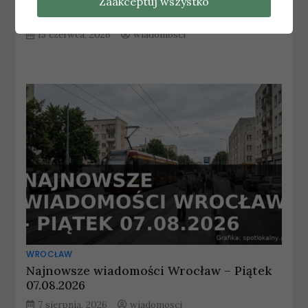
Przekonujące zwycięstwo Panthers
Zaakceptuj wszystko
Wrocław na Tarczyński Arenie
15 czerwca, 2026
wiadomosci
WROCŁAW
Najnowsze wiadomości Wrocław – Piątek
07.08.2026
7 sierpnia, 2026
wiadomosci