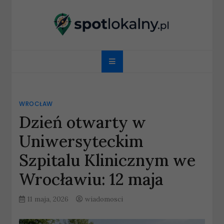
Skip
to
content
spotlokalny.pl
WROCŁAW
Dzień otwarty w
Uniwersyteckim
Szpitalu Klinicznym we
Wrocławiu: 12 maja
11 maja, 2026
wiadomosci